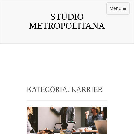
Skip
to
Toggle
Menu
content
navigation
STUDIO
METROPOLITANA
KATEGÓRIA:
KARRIER