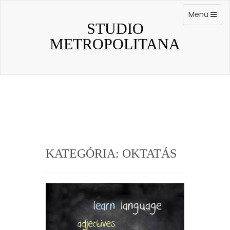
Skip
to
Toggle
Menu
content
navigation
STUDIO
METROPOLITANA
KATEGÓRIA:
OKTATÁS