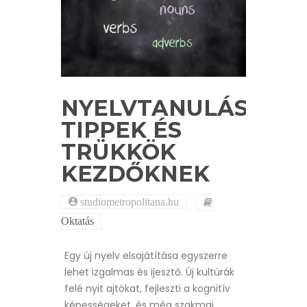
NYELVTANULÁS:
TIPPEK ÉS
TRÜKKÖK
KEZDŐKNEK
studiometropolitana.hu
Oktatás
Egy új nyelv elsajátítása egyszerre
lehet izgalmas és ijesztő. Új kultúrák
felé nyit ajtókat, fejleszti a kognitív
képességeket, és még szakmai