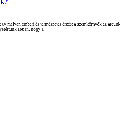
ek?
Ez egy mélyen emberi és természetes érzés: a szemkörnyék az arcunk
yetértünk abban, hogy a