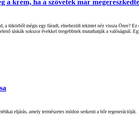
lég a krém, ha a szövetek már megereszkedt
mód, a tükörből mégis egy fáradt, elnehezült tekintet néz vissza Önre? 
jelenő táskák sokszor évekkel öregebbnek mutathatják a valóságnál. Eg
sa
étikai eljárás, amely természetes módon serkenti a bőr regenerációját.