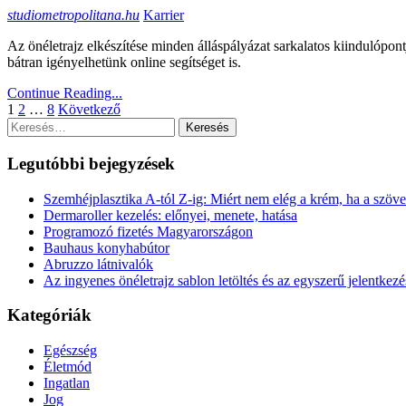
studiometropolitana.hu
Karrier
Az önéletrajz elkészítése minden álláspályázat sarkalatos kiindulópont
bátran igényelhetünk online segítséget is.
Continue Reading...
Bejegyzések
1
2
…
8
Következő
Keresés:
lapozása
Legutóbbi bejegyzések
Szemhéjplasztika A-tól Z-ig: Miért nem elég a krém, ha a szö
Dermaroller kezelés: előnyei, menete, hatása
Programozó fizetés Magyarországon
Bauhaus konyhabútor
Abruzzo látnivalók
Az ingyenes önéletrajz sablon letöltés és az egyszerű jelentkezé
Kategóriák
Egészség
Életmód
Ingatlan
Jog