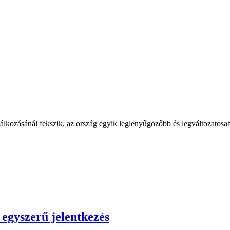
álkozásánál fekszik, az ország egyik leglenyűgözőbb és legváltozatosa
z egyszerű jelentkezés