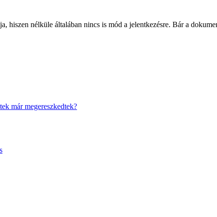
ja, hiszen nélküle általában nincs is mód a jelentkezésre. Bár a dokume
vetek már megereszkedtek?
s