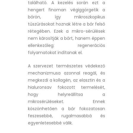
található. A kezelés során ezt a
hengert finoman végiggörgetik a
bőrön, így mikroszkopikus
tűszúrásokat hoznak létre a bőr felső
rétegében. Ezek a mikro-sérülések
nem károsítják a bőrt, hanem éppen
ellenkezőleg: regenerációs
folyamatokat indítanak el.
A szervezet természetes védekező
mechanizmusa azonnal reagál, és
megkezdi a kollagén, az elasztin és a
hialuronsav fokozott termelését,
hogy helyreállítsa a
mikrosérüléseket. Ennek
köszönhetően a bőr fokozatosan
feszesebbé, rugalmasabbá és
egyenletesebbé válik.