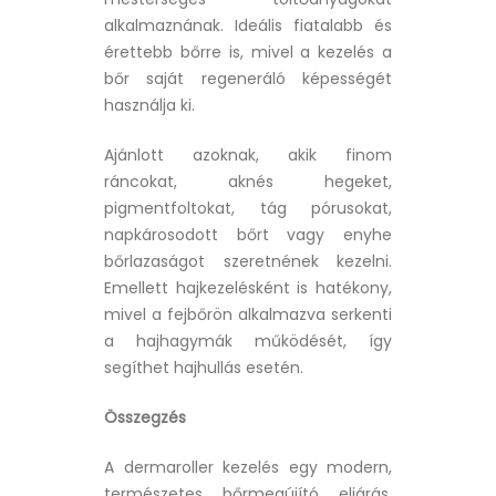
alkalmaznának. Ideális fiatalabb és
érettebb bőrre is, mivel a kezelés a
bőr saját regeneráló képességét
használja ki.
Ajánlott azoknak, akik finom
ráncokat, aknés hegeket,
pigmentfoltokat, tág pórusokat,
napkárosodott bőrt vagy enyhe
bőrlazaságot szeretnének kezelni.
Emellett hajkezelésként is hatékony,
mivel a fejbőrön alkalmazva serkenti
a hajhagymák működését, így
segíthet hajhullás esetén.
Összegzés
A dermaroller kezelés egy modern,
természetes bőrmegújító eljárás,