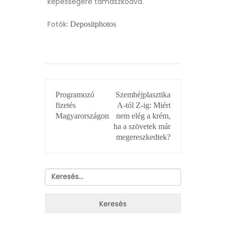
képességére támaszkodva.
Fotók:
Depositphotos
BEJEGYZÉS
Programozó
Szemhéjplasztika
NAVIGÁCIÓ
fizetés
A-tól Z-ig: Miért
Magyarországon
nem elég a krém,
ha a szövetek már
megereszkedtek?
Keresés: