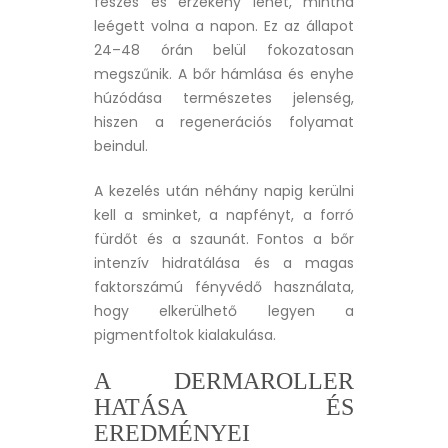
feszes és érzékeny lehet, mintha
leégett volna a napon. Ez az állapot
24–48 órán belül fokozatosan
megszűnik. A bőr hámlása és enyhe
húzódása természetes jelenség,
hiszen a regenerációs folyamat
beindul.
A kezelés után néhány napig kerülni
kell a sminket, a napfényt, a forró
fürdőt és a szaunát. Fontos a bőr
intenzív hidratálása és a magas
faktorszámú fényvédő használata,
hogy elkerülhető legyen a
pigmentfoltok kialakulása.
A DERMAROLLER
HATÁSA ÉS
EREDMÉNYEI