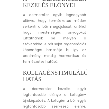
KEZELÉS ELŐNYEI
A dermaroller egyik legnagyobb
előnye, hogy természetes módon
serkenti a bőr megújulását, anélkül
hogy mesterséges anyagokat
juttatnának be mélyen a
szövetekbe. A bőr saját regenerációs
képességét használja ki, így az
eredmény mindig harmonikus és
természetes hatású.
KOLLAGÉNSTIMULÁLÓ
HATÁS
A dermaroller kezelés egyik
legfontosabb előnye a kollagén-
újraképződés. A kollagén a bőr egyik
legfontosabb szerkezeti eleme,