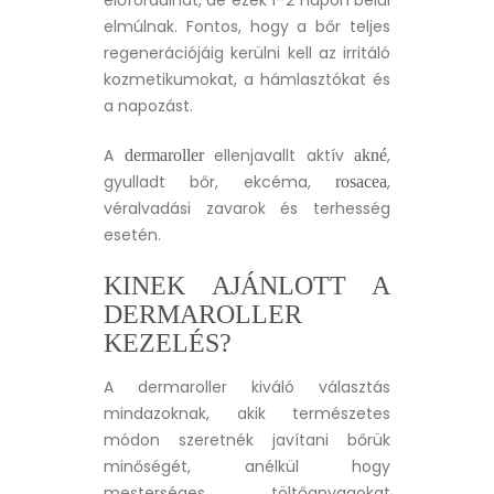
elmúlnak. Fontos, hogy a bőr teljes
regenerációjáig kerülni kell az irritáló
kozmetikumokat, a hámlasztókat és
a napozást.
A
ellenjavallt aktív
,
dermaroller
akné
gyulladt bőr, ekcéma,
,
rosacea
véralvadási zavarok és terhesség
esetén.
KINEK AJÁNLOTT A
DERMAROLLER
KEZELÉS?
A dermaroller kiváló választás
mindazoknak, akik természetes
módon szeretnék javítani bőrük
minőségét, anélkül hogy
mesterséges töltőanyagokat