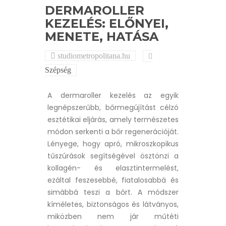
DERMAROLLER
KEZELÉS: ELŐNYEI,
MENETE, HATÁSA
studiometropolitana.hu
Szépség
A dermaroller kezelés az egyik
legnépszerűbb, bőrmegújítást célzó
esztétikai eljárás, amely természetes
módon serkenti a bőr regenerációját.
Lényege, hogy apró, mikroszkopikus
tűszúrások segítségével ösztönzi a
kollagén- és elasztintermelést,
ezáltal feszesebbé, fiatalosabbá és
simábbá teszi a bőrt. A módszer
kíméletes, biztonságos és látványos,
miközben nem jár műtéti