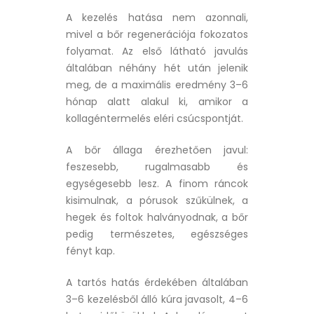
A kezelés hatása nem azonnali,
mivel a bőr regenerációja fokozatos
folyamat. Az első látható javulás
általában néhány hét után jelenik
meg, de a maximális eredmény 3–6
hónap alatt alakul ki, amikor a
kollagéntermelés eléri csúcspontját.
A bőr állaga érezhetően javul:
feszesebb, rugalmasabb és
egységesebb lesz. A finom ráncok
kisimulnak, a pórusok szűkülnek, a
hegek és foltok halványodnak, a bőr
pedig természetes, egészséges
fényt kap.
A tartós hatás érdekében általában
3–6 kezelésből álló kúra javasolt, 4–6