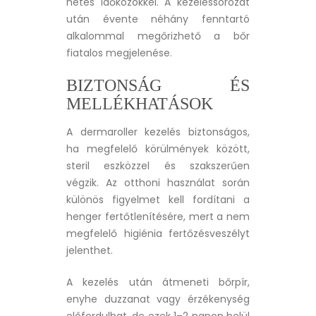
hetes időközökkel. A kezeléssorozat
után évente néhány fenntartó
alkalommal megőrizhető a bőr
fiatalos megjelenése.
BIZTONSÁG ÉS
MELLÉKHATÁSOK
A dermaroller kezelés biztonságos,
ha megfelelő körülmények között,
steril eszközzel és szakszerűen
végzik. Az otthoni használat során
különös figyelmet kell fordítani a
henger fertőtlenítésére, mert a nem
megfelelő higiénia fertőzésveszélyt
jelenthet.
A kezelés után átmeneti bőrpír,
enyhe duzzanat vagy érzékenység
előfordulhat, de ezek 1–2 napon belül