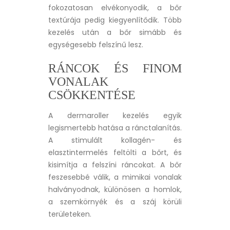
fokozatosan elvékonyodik, a bőr
textúrája pedig kiegyenlítődik. Több
kezelés után a bőr simább és
egységesebb felszínű lesz.
RÁNCOK ÉS FINOM
VONALAK
CSÖKKENTÉSE
A dermaroller kezelés egyik
legismertebb hatása a ránctalanítás.
A stimulált kollagén- és
elasztintermelés feltölti a bőrt, és
kisimítja a felszíni ráncokat. A bőr
feszesebbé válik, a mimikai vonalak
halványodnak, különösen a homlok,
a szemkörnyék és a száj körüli
területeken.