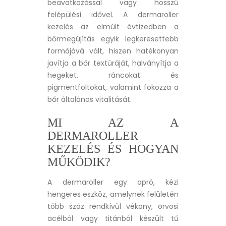
beavatkozással vagy hosszú
felépülési idővel. A dermaroller
kezelés az elmúlt évtizedben a
bőrmegújítás egyik legkeresettebb
formájává vált, hiszen hatékonyan
javítja a bőr textúráját, halványítja a
hegeket, ráncokat és
pigmentfoltokat, valamint fokozza a
bőr általános vitalitását.
MI AZ A
DERMAROLLER
KEZELÉS ÉS HOGYAN
MŰKÖDIK?
A dermaroller egy apró, kézi
hengeres eszköz, amelynek felületén
több száz rendkívül vékony, orvosi
acélból vagy titánból készült tű