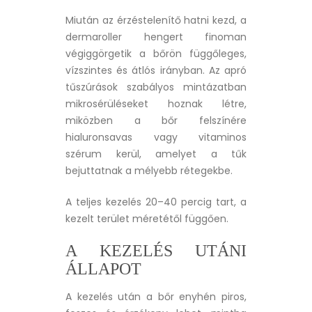
Miután az érzéstelenítő hatni kezd, a
dermaroller hengert finoman
végiggörgetik a bőrön függőleges,
vízszintes és átlós irányban. Az apró
tűszúrások szabályos mintázatban
mikrosérüléseket hoznak létre,
miközben a bőr felszínére
hialuronsavas vagy vitaminos
szérum kerül, amelyet a tűk
bejuttatnak a mélyebb rétegekbe.
A teljes kezelés 20–40 percig tart, a
kezelt terület méretétől függően.
A KEZELÉS UTÁNI
ÁLLAPOT
A kezelés után a bőr enyhén piros,