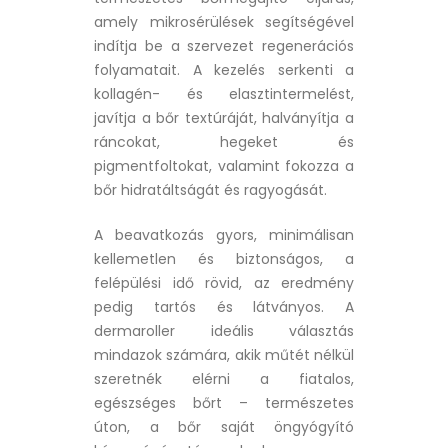
amely mikrosérülések segítségével
indítja be a szervezet regenerációs
folyamatait. A kezelés serkenti a
kollagén- és elasztintermelést,
javítja a bőr textúráját, halványítja a
ráncokat, hegeket és
pigmentfoltokat, valamint fokozza a
bőr hidratáltságát és ragyogását.
A beavatkozás gyors, minimálisan
kellemetlen és biztonságos, a
felépülési idő rövid, az eredmény
pedig tartós és látványos. A
dermaroller ideális választás
mindazok számára, akik műtét nélkül
szeretnék elérni a fiatalos,
egészséges bőrt – természetes
úton, a bőr saját öngyógyító