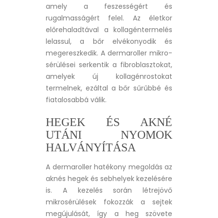
amely a feszességért és
rugalmasságért felel. Az életkor
előrehaladtával a kollagéntermelés
lelassul, a bőr elvékonyodik és
megereszkedik. A dermaroller mikro-
sérülései serkentik a fibroblasztokat,
amelyek új kollagénrostokat
termelnek, ezáltal a bőr sűrűbbé és
fiatalosabbá válik.
HEGEK ÉS AKNÉ
UTÁNI NYOMOK
HALVÁNYÍTÁSA
A dermaroller hatékony megoldás az
aknés hegek és sebhelyek kezelésére
is. A kezelés során létrejövő
mikrosérülések fokozzák a sejtek
megújulását, így a heg szövete