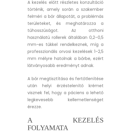
A kezelés előtt részletes konzultáció
történik, amely során a szakember
felméri a bőr állapotát, a problémás
területeket, és meghatározza a
tűhosszúságot. Az otthoni
használatú rollerek általában 0,2–0,5
mm-es tűkkel rendelkeznek, míg a
professzionális orvosi kezelések 1–2,5
mm mélyre hatolnak a bőrbe, ezért
látványosabb eredményt adnak.
A bőr megtisztítása és fertőtlenítése
után helyi érzéstelenítő krémet
visznek fel, hogy a páciens a lehető
legkevesebb kellemetlenséget
érezze.
A KEZELÉS
FOLYAMATA