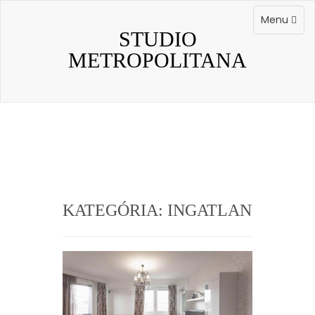
Skip
to
Toggle
Menu
content
navigation
STUDIO
METROPOLITANA
KATEGÓRIA:
INGATLAN