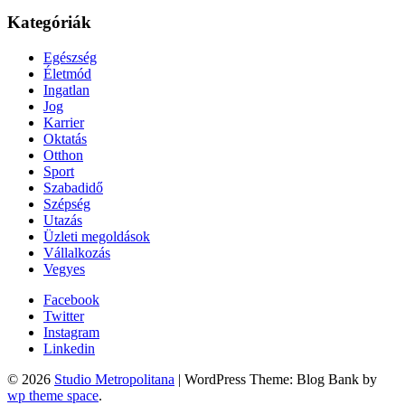
Kategóriák
Egészség
Életmód
Ingatlan
Jog
Karrier
Oktatás
Otthon
Sport
Szabadidő
Szépség
Utazás
Üzleti megoldások
Vállalkozás
Vegyes
Facebook
Twitter
Instagram
Linkedin
© 2026
Studio Metropolitana
| WordPress Theme: Blog Bank by
wp theme space
.