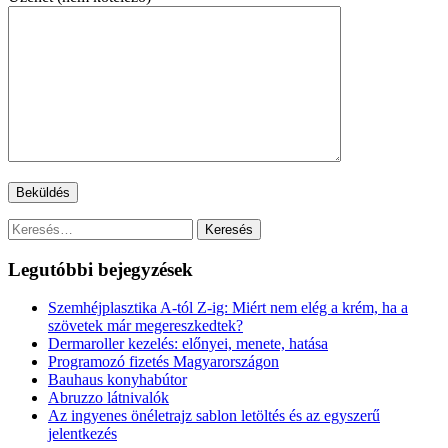
Keresés:
Legutóbbi bejegyzések
Szemhéjplasztika A-tól Z-ig: Miért nem elég a krém, ha a
szövetek már megereszkedtek?
Dermaroller kezelés: előnyei, menete, hatása
Programozó fizetés Magyarországon
Bauhaus konyhabútor
Abruzzo látnivalók
Az ingyenes önéletrajz sablon letöltés és az egyszerű
jelentkezés