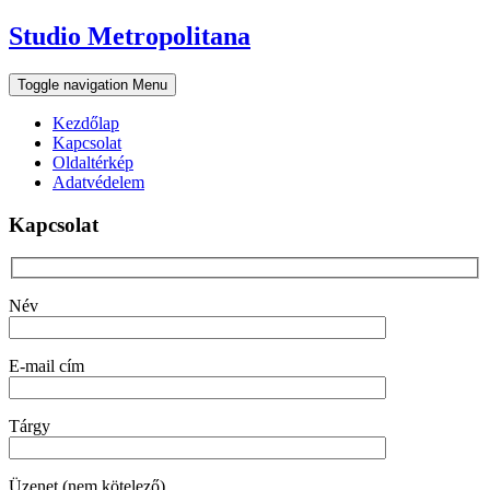
Skip
Studio Metropolitana
to
content
Toggle navigation
Menu
Kezdőlap
Kapcsolat
Oldaltérkép
Adatvédelem
Kapcsolat
Név
E-mail cím
Tárgy
Üzenet (nem kötelező)