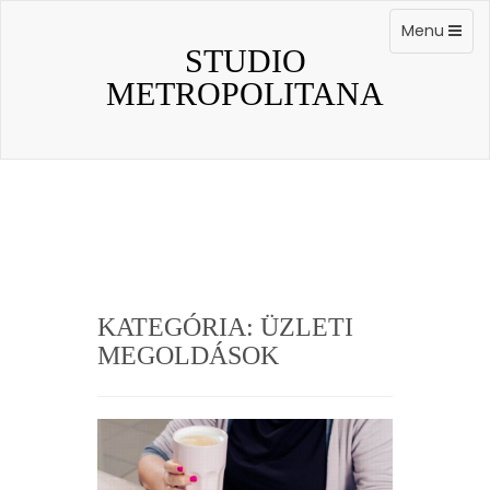
Skip
to
Toggle
Menu
content
navigation
STUDIO
METROPOLITANA
KATEGÓRIA:
ÜZLETI
MEGOLDÁSOK