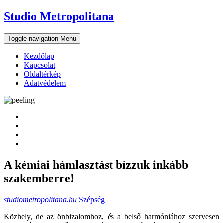
Skip
Studio Metropolitana
to
content
Toggle navigation
Menu
Kezdőlap
Kapcsolat
Oldaltérkép
Adatvédelem
A kémiai hámlasztást bízzuk inkább
szakemberre!
studiometropolitana.hu
Szépség
Közhely, de az önbizalomhoz, és a belső harmóniához szervesen