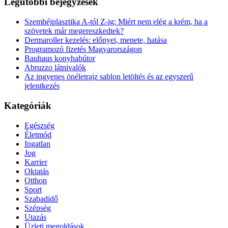
Legutóbbi bejegyzések
Szemhéjplasztika A-tól Z-ig: Miért nem elég a krém, ha a
szövetek már megereszkedtek?
Dermaroller kezelés: előnyei, menete, hatása
Programozó fizetés Magyarországon
Bauhaus konyhabútor
Abruzzo látnivalók
Az ingyenes önéletrajz sablon letöltés és az egyszerű
jelentkezés
Kategóriák
Egészség
Életmód
Ingatlan
Jog
Karrier
Oktatás
Otthon
Sport
Szabadidő
Szépség
Utazás
Üzleti megoldások