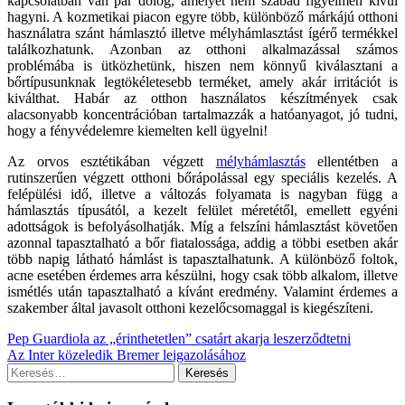
kapcsolatban van pár dolog, amelyet nem szabad figyelmen kívül
hagyni. A kozmetikai piacon egyre több, különböző márkájú otthoni
használatra szánt hámlasztó illetve mélyhámlasztást ígérő termékkel
találkozhatunk. Azonban az otthoni alkalmazással számos
problémába is ütközhetünk, hiszen nem könnyű kiválasztani a
bőrtípusunknak legtökéletesebb terméket, amely akár irritációt is
kiválthat. Habár az otthon használatos készítmények csak
alacsonyabb koncentrációban tartalmazzák a hatóanyagot, jó tudni,
hogy a fényvédelemre kiemelten kell ügyelni!
Az orvos esztétikában végzett
mélyhámlasztás
ellentétben a
rutinszerűen végzett otthoni bőrápolással egy speciális kezelés. A
felépülési idő, illetve a változás folyamata is nagyban függ a
hámlasztás típusától, a kezelt felület méretétől, emellett egyéni
adottságok is befolyásolhatják. Míg a felszíni hámlasztást követően
azonnal tapasztalható a bőr fiatalossága, addig a többi esetben akár
több napig látható hámlást is tapasztalhatunk. A különböző foltok,
acne esetében érdemes arra készülni, hogy csak több alkalom, illetve
ismétlés után tapasztalható a kívánt eredmény. Valamint érdemes a
szakember által javasolt otthoni kezelőcsomaggal is kiegészíteni.
Bejegyzés
Pep Guardiola az „érinthetetlen” csatárt akarja leszerződtetni
Az Inter közeledik Bremer leigazolásához
navigáció
Keresés: