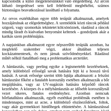
kapcsolódik a külső megjelenésünkkel való elégedettség. Az arcon
látható öregedéssel sem kell feltétlenül megbékélni, számos
biztonságos beavatkozással lassítható a folyamata.
Az orvos esztétikában egyre több terápiát alkalmaznak, amelyek
hozzájárulnak az elégedettséghez. A szemöldök közti ráncok például
szigorú, vagy szomorkás tekintetet kölcsönöznek, ráadásul a ráncok
mindig fáradt és kialvatlan benyomást keltenek – gondoljunk akár a
karikás szem problémájára.
A napjainkban alkalmazott egyre népszerűbb terápiák azonban, ha
megfelelő szakember végzi, akkor általában teljesen
kockázatmentesek, és nem járnak szövődményekkel. Ráadásul
műtét nélkül fiatalítható meg a problematikus arcterület.
A hámlasztás, vagy peeling egyike a legismertebb kezeléseknek,
amely különböző erősségű savak hatására fejti ki a hosszú távú
hatását. A savak erőssége szerint több fajtája alkalmazott: a felszíni
hámlasztást főként a fiatalabb korosztály esetében alkalmazzák a bőr
megújítására, vagy az UV-sugárzás hatására képződő ráncok
kezelésére. A közepes és a mélyhámlasztás az idősebb korosztálynál
vezet sikeres, fiatalos eredményhez. Azonban nemcsak
bőrfiatalításra alkalmazzák, egyéb esztétikai problémák esetében is
mindennapos, mint az acne, a különböző elszíneződések, foltok,
vagy akár gyermekkori himlőhegek eltüntetésére. A hámlasztással