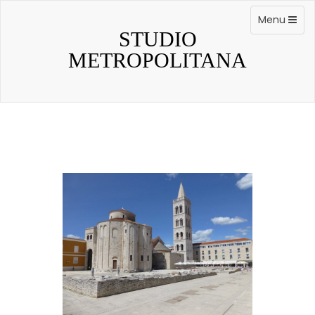
Skip
to
Toggle
Menu
content
navigation
STUDIO
METROPOLITANA