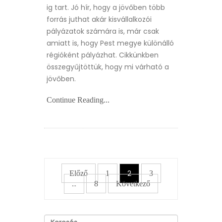
ig tart. Jó hír, hogy a jövőben több
forrás juthat akár kisvállalkozói
pályázatok számára is, már csak
amiatt is, hogy Pest megye különálló
régióként pályázhat. Cikkünkben
összegyűjtöttük, hogy mi várható a
jövőben.
Continue Reading...
BEJEGYZÉSEK
2
Előző
1
3
LAPOZÁSA
…
8
Következő
Keresés: