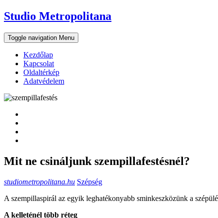
Skip
Studio Metropolitana
to
content
Toggle navigation
Menu
Kezdőlap
Kapcsolat
Oldaltérkép
Adatvédelem
Mit ne csináljunk szempillafestésnél?
studiometropolitana.hu
Szépség
A szempillaspirál az egyik leghatékonyabb sminkeszközünk a szépülés
A kelleténél több réteg