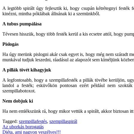
A legtöbb spirált úgy fejlesztik ki, hogy csupán kétrétegnyi festék
kinézni, mintha póklábak állnának ki a szemünkből.
A tubus pumpálása
Tévesen hisszük, hogy több festék kerül a kis ecsetre attól, hogy pu
Pislogás
Ha úgy merünk pislogni akár csak egyet is, hogy még nem száradt meg
munkával tudjuk leszedni, ráadásul az alapozót sem kíméljünk közben.
A pillák tövét kihagyjuk
A legfontosabb, hogy a szempillafesték a pillák tövébe kerüljön, ugy
landol a festék; esküvőkön pontosan ezért például nem szokták
szempillabotoxot.
Nem dobjuk ki
Ha nem emlékszünk rá, hogy mikor vettük a spirált, akkor biztosan i
Tagged:
szempillafestés
,
szempillaspirál
Bejegyzés
Az uborkás borogatás
Diéta, ami nagyon veszélyes!!!