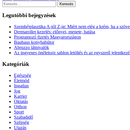
navigáció
Keresés:
Legutóbbi bejegyzések
Szemhéjplasztika A-tól Z-ig: Miért nem elég a krém, ha a szö
Dermaroller kezelés: előnyei, menete, hatása
Programozó fizetés Magyarországon
Bauhaus konyhabútor
Abruzzo látnivalók
Az ingyenes önéletrajz sablon letöltés és az egyszerű jelentkezé
Kategóriák
Egészség
Életmód
Ingatlan
Jog
Karrier
Oktatás
Otthon
Sport
Szabadidő
Szépség
Utazás