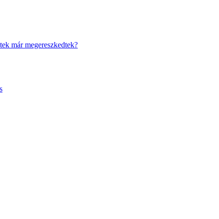
vetek már megereszkedtek?
s