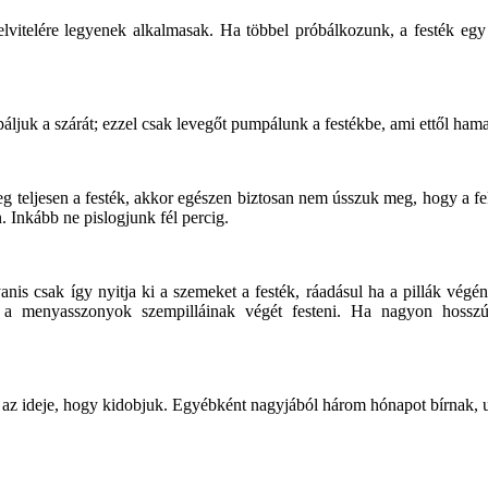
 felvitelére legyenek alkalmasak. Ha többel próbálkozunk, a festék eg
mpáljuk a szárát; ezzel csak levegőt pumpálunk a festékbe, ami ettől ha
 teljesen a festék, akkor egészen biztosan nem ússzuk meg, hogy a fek
 Inkább ne pislogjunk fél percig.
anis csak így nyitja ki a szemeket a festék, ráadásul ha a pillák vég
 a menyasszonyok szempilláinak végét festeni. Ha nagyon hosszú p
tt az ideje, hogy kidobjuk. Egyébként nagyjából három hónapot bírnak,