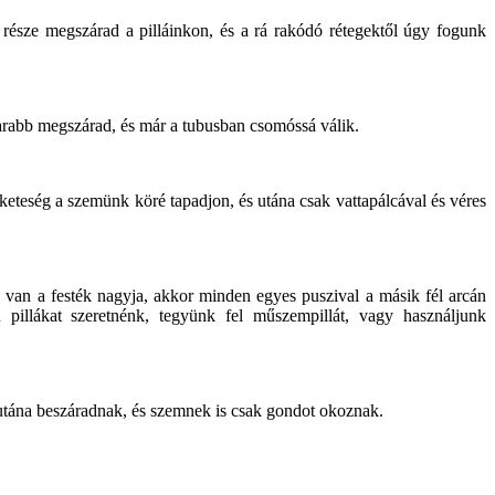
y része megszárad a pilláinkon, és a rá rakódó rétegektől úgy fogunk
marabb megszárad, és már a tubusban csomóssá válik.
eteség a szemünk köré tapadjon, és utána csak vattapálcával és véres
én van a festék nagyja, akkor minden egyes puszival a másik fél arcán
illákat szeretnénk, tegyünk fel műszempillát, vagy használjunk
 utána beszáradnak, és szemnek is csak gondot okoznak.