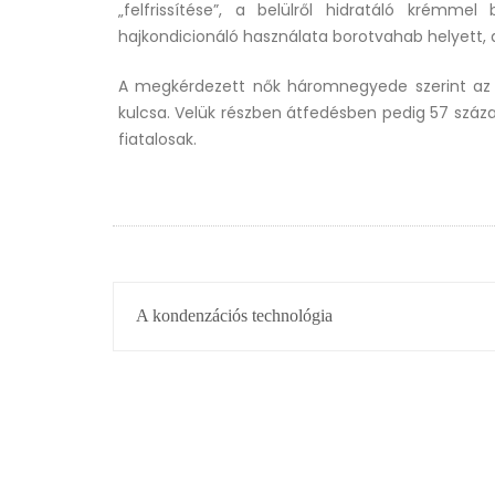
„felfrissítése”, a belülről hidratáló krémme
hajkondicionáló használata borotvahab helyett, a
A megkérdezett nők háromnegyede szerint az 
kulcsa. Velük részben átfedésben pedig 57 száz
fiatalosak.
BEJEGYZÉS
A kondenzációs technológia
NAVIGÁCIÓ