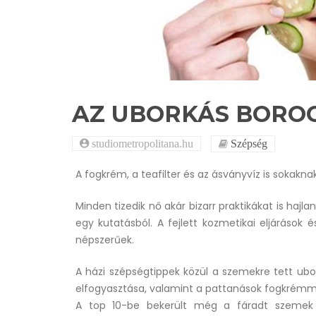
AZ UBORKÁS BORO
studiometropolitana.hu
Szépség
A fogkrém, a teafilter és az ásványvíz is sokaknak
Minden tizedik nő akár bizarr praktikákat is hajl
egy kutatásból. A fejlett kozmetikai eljárások
népszerűek.
A házi szépségtippek közül a szemekre tett ubo
elfogyasztása, valamint a pattanások fogkrémmel
A top 10-be bekerült még a fáradt szemek hi