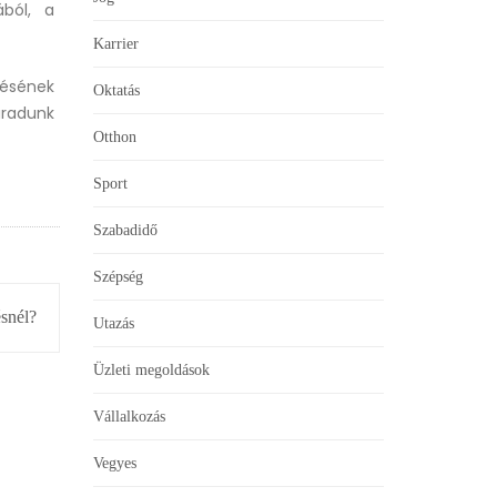
ából, a
Karrier
zésének
Oktatás
aradunk
Otthon
Sport
Szabadidő
Szépség
ésnél?
Utazás
Üzleti megoldások
Vállalkozás
Vegyes