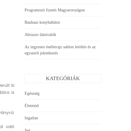
Programozó fizetés Magyarországon
Bauhaus konyhabútor
Abruzzo látnivalók
Az ingyenes önéletrajz sablon letöltés és az
egyszerű jelentkezés
KATEGÓRIÁK
erült ki
bbra is
Egészség
Életmód
ványvíz
Ingatlan
al való
Jog