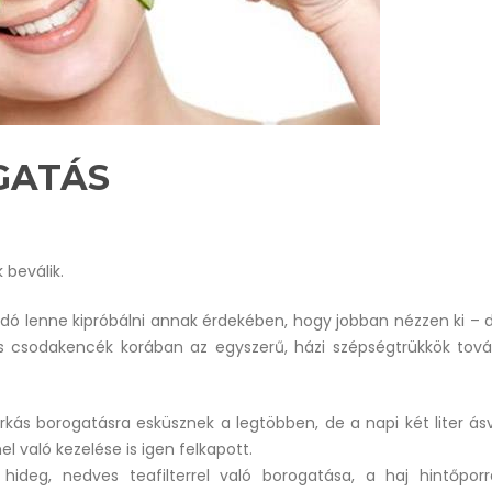
GATÁS
 beválik.
andó lenne kipróbálni annak érdekében, hogy jobban nézzen ki – d
 és csodakencék korában az egyszerű, házi szépségtrükkök tová
rkás borogatásra esküsznek a legtöbben, de a napi két liter ás
 való kezelése is igen felkapott.
deg, nedves teafilterrel való borogatása, a haj hintőporr