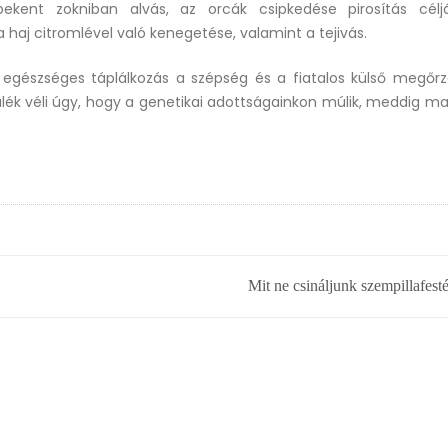
l bekent zokniban alvás, az orcák csipkedése pirosítás célj
 haj citromlével való kenegetése, valamint a tejivás.
egészséges táplálkozás a szépség és a fiatalos külső megőr
alék véli úgy, hogy a genetikai adottságainkon múlik, meddig m
Mit ne csináljunk szempillafest