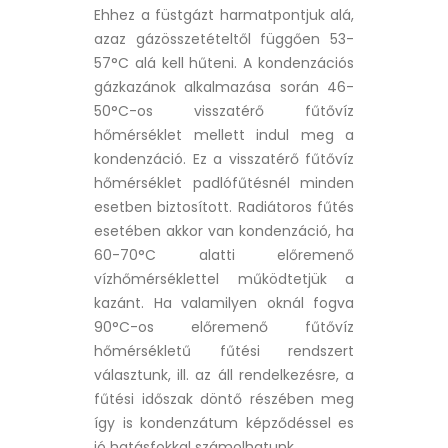
Ehhez a füstgázt harmatpontjuk alá,
azaz gázösszetételtől függően 53-
57°C alá kell hűteni. A kondenzációs
gázkazánok alkalmazása során 46-
50°C-os visszatérő fűtővíz
hőmérséklet mellett indul meg a
kondenzáció. Ez a visszatérő fűtővíz
hőmérséklet padlófűtésnél minden
esetben biztosított. Radiátoros fűtés
esetében akkor van kondenzáció, ha
60-70°C alatti előremenő
vízhőmérséklettel működtetjük a
kazánt. Ha valamilyen oknál fogva
90°C-os előremenő fűtővíz
hőmérsékletű fűtési rendszert
választunk, ill. az áll rendelkezésre, a
fűtési időszak döntő részében meg
így is kondenzátum képződéssel es
jó hatásfokkal számolhatunk.