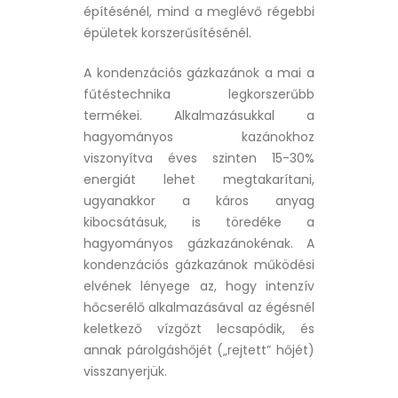
építésénél, mind a meglévő régebbi
épületek korszerűsítésénél.
A kondenzációs gázkazánok a mai a
fűtéstechnika legkorszerűbb
termékei. Alkalmazásukkal a
hagyományos kazánokhoz
viszonyítva éves szinten 15-30%
energiát lehet megtakarítani,
ugyanakkor a káros anyag
kibocsátásuk, is töredéke a
hagyományos gázkazánokénak. A
kondenzációs gázkazánok működési
elvének lényege az, hogy intenzív
hőcserélő alkalmazásával az égésnél
keletkező vízgőzt lecsapódik, és
annak párolgáshőjét („rejtett” hőjét)
visszanyerjük.