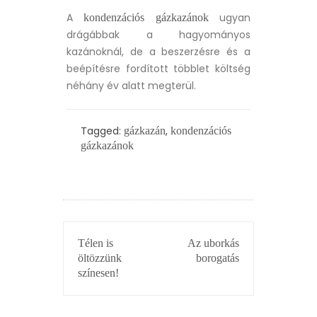
A
ugyan
kondenzációs gázkazánok
drágábbak a hagyományos
kazánoknál, de a beszerzésre és a
beépítésre fordított többlet költség
néhány év alatt megterül.
Tagged:
,
gázkazán
kondenzációs
gázkazánok
BEJEGYZÉS
Télen is
Az uborkás
NAVIGÁCIÓ
öltözzünk
borogatás
színesen!