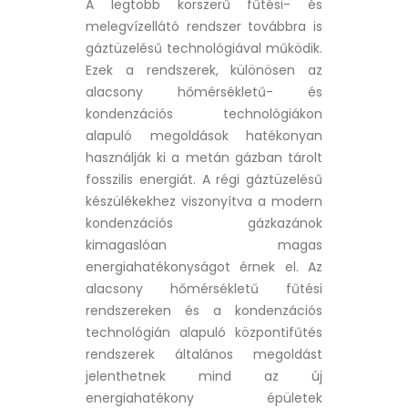
A legtöbb korszerű fűtési- és
melegvízellátó rendszer továbbra is
gáztüzelésű technológiával működik.
Ezek a rendszerek, különösen az
alacsony hőmérsékletű- és
kondenzációs technológiákon
alapuló megoldások hatékonyan
használják ki a metán gázban tárolt
fosszilis energiát. A régi gáztüzelésű
készülékekhez viszonyítva a modern
kondenzációs gázkazánok
kimagaslóan magas
energiahatékonyságot érnek el. Az
alacsony hőmérsékletű fűtési
rendszereken és a kondenzációs
technológián alapuló központifűtés
rendszerek általános megoldást
jelenthetnek mind az új
energiahatékony épületek