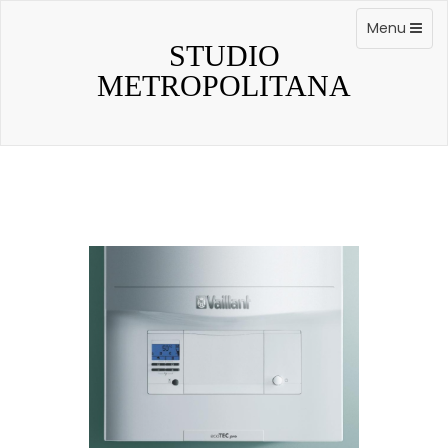
Skip
to
Toggle
Menu
content
navigation
STUDIO
METROPOLITANA