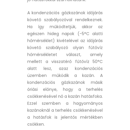
A kondenzációs gázkazánok időjárás
követő szabályozóval rendelkeznek.
Ha így működtetjük, akkor az
egészen hideg napok (-5°C alatti
hőmérséklet) kivételével az időjárás
követő szabályozó olyan fűtővíz
hőmérsékletet választ, amely
mellett a visszatérő fűtővíz 50°C
alatt lesz, azaz kondenzációs
üzemben működik a kazán. A
kondenzációs gázkazánok másik
óriási előnye, hogy a terhelés
csökkenésével nő a kazán hatásfoka.
Ezzel szemben a hagyományos
kazánoknál a terhelés csökkenésével
a hatásfok is jelentős mértékben
csökken.