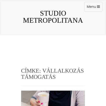
Skip
to
Toggle
Menu
content
navigation
STUDIO
METROPOLITANA
CÍMKE:
VÁLLALKOZÁS
TÁMOGATÁS