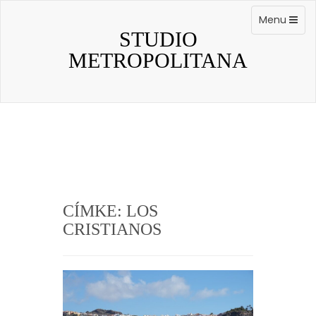
Skip
to
Toggle
Menu
content
navigation
STUDIO
METROPOLITANA
CÍMKE:
LOS
CRISTIANOS