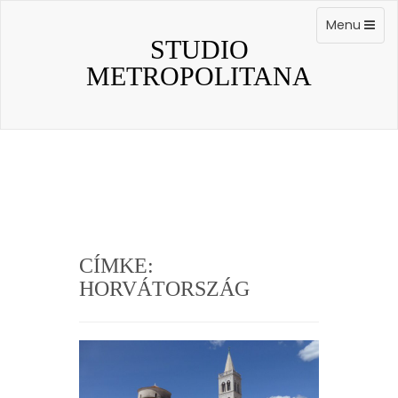
Skip
to
Toggle
Menu
content
navigation
STUDIO
METROPOLITANA
CÍMKE:
HORVÁTORSZÁG