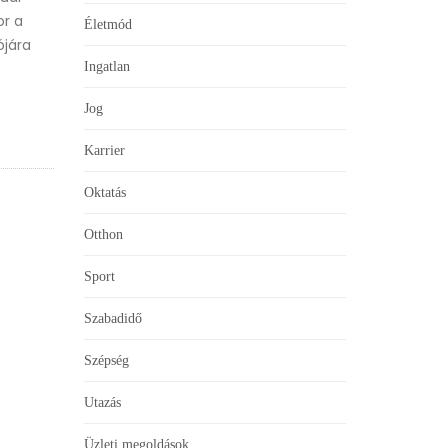
or a
Életmód
ójára
Ingatlan
Jog
Karrier
Oktatás
Otthon
Sport
Szabadidő
Szépség
Utazás
Üzleti megoldások