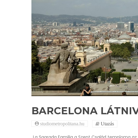
BARCELONA LÁTNI
studiometropolitana.hu
Utazás
La Sagrada Familia a Szent Család temploma az e