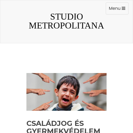
Skip
to
Toggle
Menu
content
navigation
STUDIO
METROPOLITANA
CSALÁDJOG ÉS
GYERMEKVÉDELEM