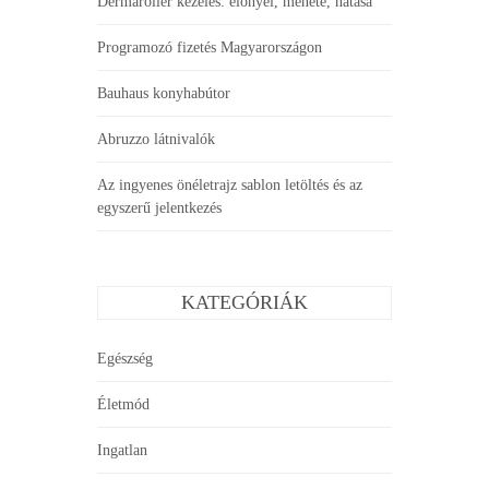
Dermaroller kezelés: előnyei, menete, hatása
Programozó fizetés Magyarországon
Bauhaus konyhabútor
Abruzzo látnivalók
Az ingyenes önéletrajz sablon letöltés és az
egyszerű jelentkezés
KATEGÓRIÁK
Egészség
Életmód
Ingatlan