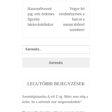
BEJEGYZÉS
Haszonélvezeti
Vegye fel
NAVIGÁCIÓ
jog: erre érdemes
eredményesen a
figyelni
harcot a
lakásvásárláskor
narancsbőrrel
szemben!
Keresés:
LEGUTÓBBI BEJEGYZÉSEK
Szemhéjplasztika A-tól Z-ig: Miért nem elég a
krém, ha a szövetek már megereszkedtek?