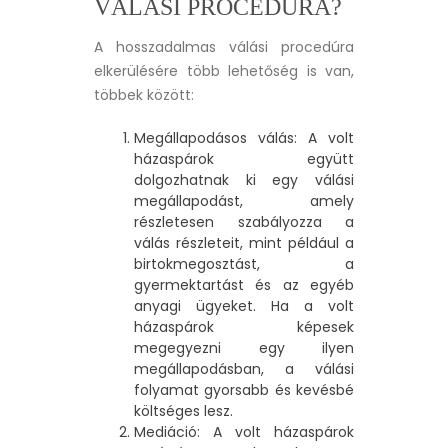
VÁLÁSI PROCEDÚRA?
A hosszadalmas válási procedúra
elkerülésére több lehetőség is van,
többek között:
Megállapodásos válás: A volt
házaspárok együtt
dolgozhatnak ki egy válási
megállapodást, amely
részletesen szabályozza a
válás részleteit, mint például a
birtokmegosztást, a
gyermektartást és az egyéb
anyagi ügyeket. Ha a volt
házaspárok képesek
megegyezni egy ilyen
megállapodásban, a válási
folyamat gyorsabb és kevésbé
költséges lesz.
Mediáció: A volt házaspárok